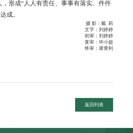
人，形成“人人有责任、事事有落实、件件
满达成
。
摄 影：戴 莉
文字：刘婷婷
初审：刘婷婷
复审：
毕小超
终审：唐青利
返回列表