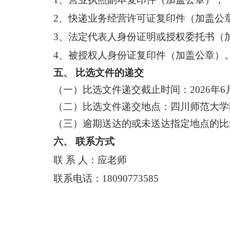
2、快递业务经营许可证复印件（加盖公
3、
法定代表人身份证明或授权委托书
（
4、
被授权人身份证复印件
（加盖公章）
五、
比选
文件的递交
（一）比选
文件递交截止时间：
2026
年
6
（二）比选
文件递交地点：
四川师范大学
（
三
）逾期送达的或未送达指定地点的
比
六
、
联系方式
联
系
人：
应老师
联系电话：
18090773585