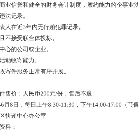
商业信誉和健全的财务会计制度，履约能力的企事业
违法记录。
表人在近
3年内无行贿犯罪记录。
且不接受联合体投标。
中心的公司或企业。
活动收寄能力。
收寄件服务正常有序开展。
件售价
：人民币
2
00元/份，售后不退。
年
6
月
8
日，每日上午
8
:
3
0-11:30，下午14:00-17:00（
节
区
快递中心办公室。
资料：