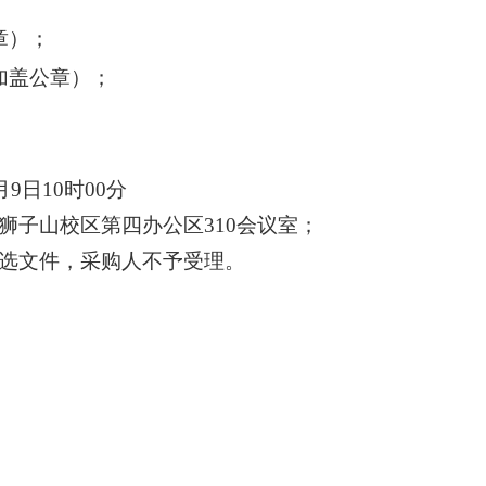
章）；
加盖公章）
；
。
月
9
日
10
时
00
分
狮子山校区第四办公区
310会议室；
选
文件，
采购
人不予受理。