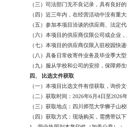
（三）司法部门无不良记录，具有良好的
（四）近三年内，在经营活动中没有重大
（五）参加本项目洽谈的供应商、法定代
（六）本项目的供应商仅限公司或企业，
（七）本项目的供应商仅限入驻校园快递
（八）具备日常收寄件业务及毕业季大型
（九）服从学校和公司的安排，保障师生
四、
比选
文件获取
（
一
）本项目
比选
文件有偿获取，
询价
文
（
二
）获取时间：
2026
年
6
月
4
日至
2026
（
三
）获取地点：
四川师范大学狮子山校
（
四
）获取方式：现场购买，需携带以下
1、
营业执照副本复印件（加盖公章）；