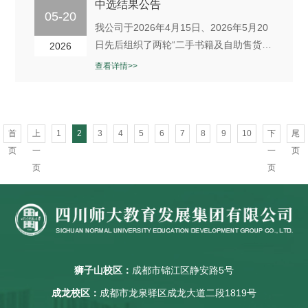
关事项公告如下：一、基本原则（一）坚
中选结果公告
05-20
持公平、公开、公正和客观原则；（二）
我公司于2026年4月15日、2026年5月20
坚持能上能下、择优聘用原则；（三）坚
日先后组织了两轮“二手书籍及自助售货机
2026
持群众公认、注重实绩原则；（四）...
处置项目”公开竞价。因两轮有效报价均低
查看详情>>
于竞价公告设定的底价，项目两次均作流
标处理。根据《四川师大置业发展有限公
司关于二手书籍及自助售货机公开处置的
公告》第二条“处置方式”之规定：“经2轮
首
上
1
2
3
4
5
6
7
8
9
10
下
尾
挂网征集到的意向人报价均低于处置底价
页
一
一
页
的，可以按其...
页
页
狮子山校区：
成都市锦江区静安路5号
成龙校区：
成都市龙泉驿区成龙大道二段1819号