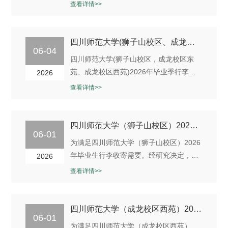
公司拟面向社会寻求从业经验丰富、品牌
查看详情>>
区...
优势明显、对校园快递独特经营理念的快
递公司洽谈毕业季校园行李收寄服务事
宜。兹邀请符合本次比选要求的从事快递
四川师范大学(狮子山校区、成龙校区东苑、成龙校区西苑)2026年毕业季行李收寄服务流标公告
06-04
服务等相关业务的供应商参加。现就有关
四川师范大学(狮子山校区，成龙校区东
事项公告如下：一、项目概况（一）项目
苑、成龙校区西苑)2026年毕业季行李收
2026
名称：四川师范大学（狮子山校区...
寄服务项目，因本次有效响应人不足三
查看详情>>
家，未达到该项目的比选条件，故本次比
选流标。四川师大置业发展有限公司2026
年6月4日
四川师范大学（狮子山校区）2026年毕业季行李收寄服务比选公告
06-01
为满足四川师范大学（狮子山校区）2026
年毕业生行李收寄需要。经研究决定，我
2026
公司拟面向社会寻求从业经验丰富、品牌
查看详情>>
优势明显、对校园快递独特经营理念的快
递公司洽谈毕业季校园行李收寄服务事
宜。兹邀请符合本次比选要求的从事快递
四川师范大学（成龙校区西苑）2026年毕业季行李收寄服务比选公告
06-01
服务等相关业务的供应商参加。现就有关
为满足四川师范大学（成龙校区西苑）