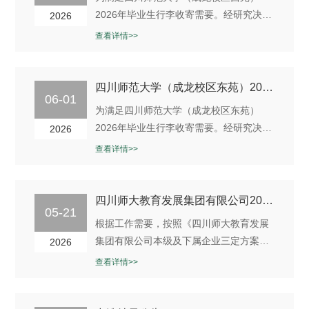
事项公告如下：一、项目概况（一）项目
2026年毕业生行李收寄需要。经研究决
2026
名称：四川师范大学（狮子山校区...
定，我公司拟面向社会寻求从业经验丰
查看详情>>
富、品牌优势明显、对校园快递独特经营
理念的快递公司洽谈毕业季校园行李收寄
服务事宜。兹邀请符合本次比选要求的从
四川师范大学（成龙校区东苑）2026年 毕业季行李收寄服务比选公告
06-01
事快递服务等相关业务的供应商参加。现
为满足四川师范大学（成龙校区东苑）
就有关事项公告如下：一、项目概况
2026年毕业生行李收寄需要。经研究决
2026
（一）项目名称：四川师范大学（成龙校
定，我公司拟面向社会寻求从业经验丰
查看详情>>
区...
富、品牌优势明显、对校园快递独特经营
理念的快递公司洽谈毕业季校园行李收寄
服务事宜。兹邀请符合本次比选要求的从
四川师大教育发展集团有限公司2026年内部竞聘公告（二）
05-21
事快递服务等相关业务的供应商参加。现
根据工作需要，按照《四川师大教育发展
就有关事项公告如下：一、项目概况
集团有限公司本级及下属企业三定方案》
2026
（一）项目名称：四川师范大学（成龙校
规定，经研究，决定开展四川师大教育发
查看详情>>
区...
展集团有限公司（以下简称集团公司）各
下属公司中层管理岗位竞聘工作，现就有