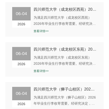
单（一）四川师大置业发展有限公司严雪
文、梁孝丽、孟芹（二）四川师大电子出
四川师范大学（成龙校区西苑）2026年 毕业季行李收寄服务第二次比选公告
06-04
版社有限公司张科成、胡丽娜（三）四川
为满足四川师范大学（成龙校区西苑）
师大浩文教育投资管理有限公司何荣、李
2026年毕业生行李收寄需要。经研究决
2026
海鹏（四）四川师大科技园发展有限...
定，我公司拟面向社会寻求从业经验丰
查看详情>>
富、品牌优势明显、对校园快递独特经营
理念的快递公司洽谈毕业季校园行李收寄
服务事宜。兹邀请符合本次比选要求的从
四川师范大学（成龙校区东苑）2026年 毕业季行李收寄服务第二次比选公告
06-04
事快递服务等相关业务的供应商参加。现
为满足四川师范大学（成龙校区东苑）
就有关事项公告如下：一、项目概况
2026年毕业生行李收寄需要。经研究决
2026
（一）项目名称：四川师范大学（成龙校
定，我公司拟面向社会寻求从业经验丰
查看详情>>
区...
富、品牌优势明显、对校园快递独特经营
理念的快递公司洽谈毕业季校园行李收寄
服务事宜。兹邀请符合本次比选要求的从
四川师范大学（狮子山校区）2026年 毕业季行李收寄服务第二次比选公告
06-04
事快递服务等相关业务的供应商参加。现
为满足四川师范大学（狮子山校区）2026
就有关事项公告如下：一、项目概况
年毕业生行李收寄需要。经研究决定，我
2026
（一）项目名称：四川师范大学（成龙校