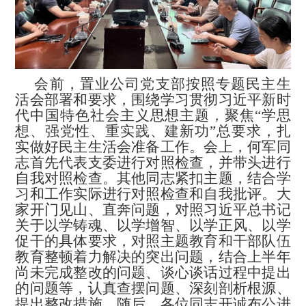
会前，置业公司党支部按照专题民主生
活会部署和要求，围绕学习贯彻习近平新时
代中国特色社会主义思想主题，聚焦“学思
想、强党性、重实践、建新功”总要求，扎
实做好民主生活会准备工作。会上，何军同
志首先代表支委进行对照检查，并带头进行
自我对照检查。其他同志紧扣主题，结合学
习和工作实际进行对照检查和自我批评。大
家开门见山、直奔问题，对照习近平总书记
关于以学铸魂、以学增智、以学正风、以学
促干的具体要求，对照主题教育和干部队伍
教育整顿着力解决的突出问题，结合上半年
尚未完成整改的问题、谈心谈话过程中提出
的问题等，认真查摆问题、深刻剖析根源、
提出整改措施。随后，各位同志开诚布公进