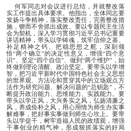
何军同志对会议进行总结，并就整改落
实工作提出具体要求。
他指出，全体同志要
发扬斗争精神，落实整改责任，完善整改措
施，锲而不舍抓出成效。要以专题民主生活
会为契机，深入学习贯彻习近平总书记重要
讲话精神，带头以学铸魂，筑牢信仰之基、
补足精神之钙、把稳思想之舵，深刻领
悟“两个确立”的决定性意义，增强“四个意
识”、坚定“四个自信”、做到“两个维护”，始
终做到理论清醒、政治坚定。要带头以学增
智，把习近平新时代中国特色社会主义思想
的世界观、方法论和贯穿其中的立场观点方
法作为研究问题、解决问题的“总钥匙”，不
断提升政治能力、思维能力、实践能力。要
带头以学正风，大兴务实之风，弘扬清廉之
风，养成俭朴之风，用心用情为师生办实事
解难事，把好事实事做到师生心坎上。要带
头以学促干，树牢造福人民的政绩观，增强
干事创业的精气神，形成狠抓落实的好局