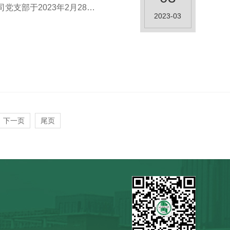
支部于2023年2月28日
2023-03
十大精神研讨班开班式上发表
下一页
尾页