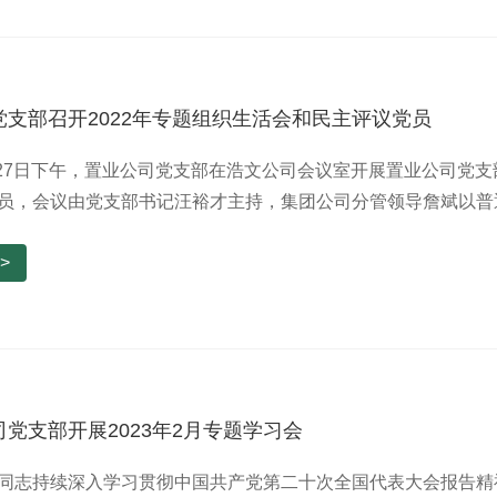
党支部召开2022年专题组织生活会和民主评议党员
2月27日下午，置业公司党支部在浩文公司会议室开展置业公司党支
员，会议由党支部书记汪裕才主持，集团公司分管领导詹斌以普
支部书记汪裕才代表支委作了党支部工作汇报，回顾总结了党支
>
党委的正确领导下，置业公司党支...
党支部开展2023年2月专题学习会
同志持续深入学习贯彻中国共产党第二十次全国代表大会报告精