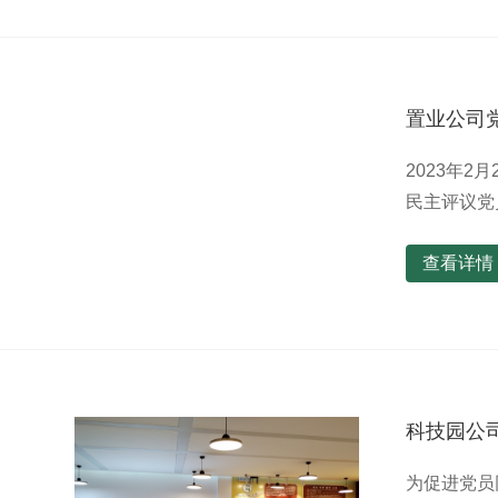
置业公司
2023年
民主评议党
会。会上党
查看详情 
在集团公司
科技园公司
为促进党员