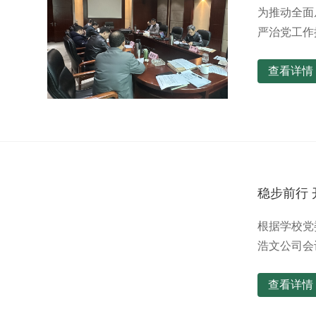
为推动全面
严治党工作
主持。会上
查看详情 
第二次全会
稳步前行
根据学校党
浩文公司会
议由党支部
查看详情 
身份参加本