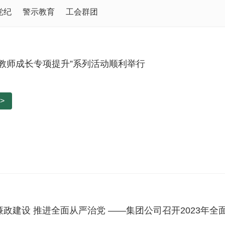
党纪
警示教育
工会群团
“教师成长专项提升”系列活动顺利举行
>
廉政建设 推进全面从严治党 ——集团公司召开2023年