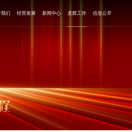
于我们
经营发展
新闻中心
党群工作
信息公开