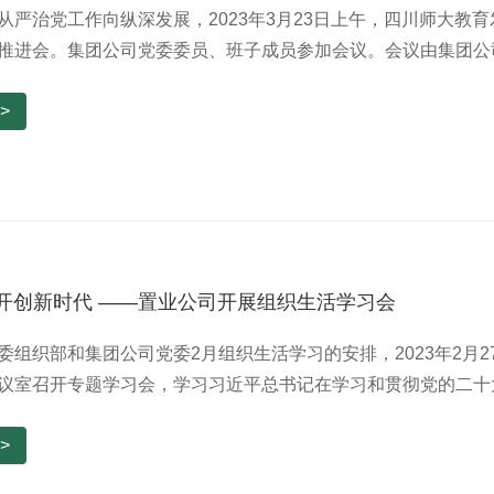
从严治党工作向纵深发展，2023年3月23日上午，四川师大教育
推进会。集团公司党委委员、班子成员参加会议。会议由集团公
，集团公司党委副书记、纪委书记李华向党委委员和班子成员传
>
、全国纪检监察干部队伍教育整顿...
 开创新时代 ——置业公司开展组织生活学习会
委组织部和集团公司党委2月组织生活学习的安排，2023年2月
议室召开专题学习会，学习习近平总书记在学习和贯彻党的二十
书记汪裕才主持。集团公司党委副书记、纪委书记李华和集团公
>
次学习。汪裕才同志首先围绕深入学...